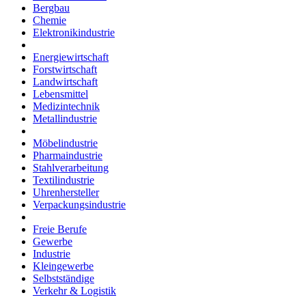
Bergbau
Chemie
Elektronikindustrie
Energiewirtschaft
Forstwirtschaft
Landwirtschaft
Lebensmittel
Medizintechnik
Metallindustrie
Möbelindustrie
Pharmaindustrie
Stahlverarbeitung
Textilindustrie
Uhrenhersteller
Verpackungsindustrie
Freie Berufe
Gewerbe
Industrie
Kleingewerbe
Selbstständige
Verkehr & Logistik