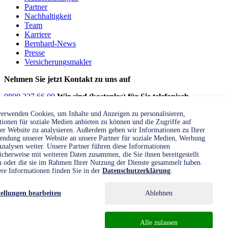
Partner
Nachhaltigkeit
Team
Karriere
Bernhard-News
Presse
Versicherungsmakler
Nehmen Sie jetzt Kontakt zu uns auf
0800 227 66 00
Wir sind (kostenlos) für Sie telefonisch
erreichbar:
erwenden Cookies, um Inhalte und Anzeigen zu personalisieren,
Montag bis Donnerstag:
8:00 - 16:00 Uhr
ionen für soziale Medien anbieten zu können und die Zugriffe auf
Freitag:
8:00 - 15:00 Uhr
er Website zu analysieren. Außerdem geben wir Informationen zu Ihrer
ndung unserer Website an unsere Partner für soziale Medien, Werbung
Unsere Fachabteilung kümmert sich gerne persönlich um Ihr
nalysen weiter. Unsere Partner führen diese Informationen
icherweise mit weiteren Daten zusammen, die Sie ihnen bereitgestellt
Anliegen
n oder die sie im Rahmen Ihrer Nutzung der Dienste gesammelt haben.
jetzt anrufen
re Informationen finden Sie in der
Datenschutzerklärung
.
Kontakt
Weitere Kontaktmöglichkeiten
tellungen bearbeiten
Ablehnen
Gerne beantworten wir Ihre Fragen auch schriftlich
E-Mail
Alle zulassen
Gerade keine Zeit? Vereinbaren Sie einen Rückruf