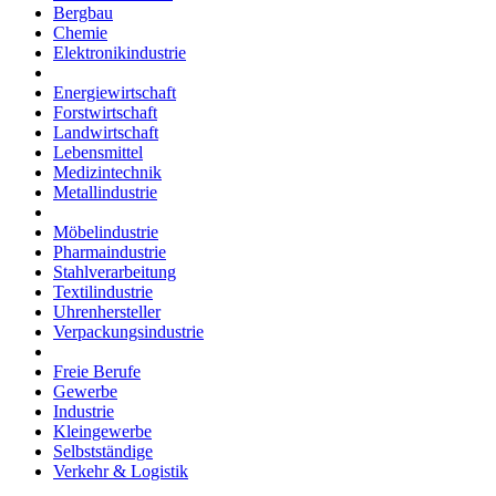
Bergbau
Chemie
Elektronikindustrie
Energiewirtschaft
Forstwirtschaft
Landwirtschaft
Lebensmittel
Medizintechnik
Metallindustrie
Möbelindustrie
Pharmaindustrie
Stahlverarbeitung
Textilindustrie
Uhrenhersteller
Verpackungsindustrie
Freie Berufe
Gewerbe
Industrie
Kleingewerbe
Selbstständige
Verkehr & Logistik