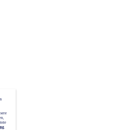
n
sere
en,
nste
ung
.