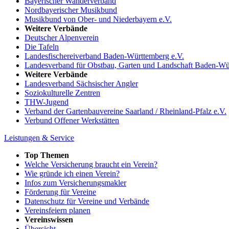
Bayerischer Wanderverband
Nordbayerischer Musikbund
Musikbund von Ober- und Niederbayern e.V.
Weitere Verbände
Deutscher Alpenverein
Die Tafeln
Landesfischereiverband Baden-Württemberg e.V.
Landesverband für Obstbau, Garten und Landschaft Baden-Wü
Weitere Verbände
Landesverband Sächsischer Angler
Soziokulturelle Zentren
THW-Jugend
Verband der Gartenbauvereine Saarland / Rheinland-Pfalz e.V.
Verbund Offener Werkstätten
Leistungen & Service
Top Themen
Welche Versicherung braucht ein Verein?
Wie gründe ich einen Verein?
Infos zum Versicherungsmakler
Förderung für Vereine
Datenschutz für Vereine und Verbände
Vereinsfeiern planen
Vereinswissen
Übersicht