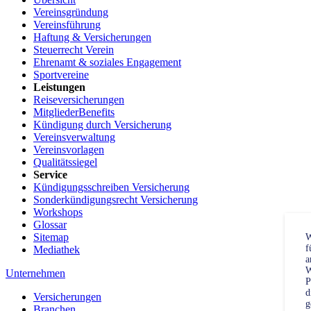
Vereinsgründung
Vereinsführung
Haftung & Versicherungen
Steuerrecht Verein
Ehrenamt & soziales Engagement
Sportvereine
Leistungen
Reiseversicherungen
MitgliederBenefits
Kündigung durch Versicherung
Vereinsverwaltung
Vereinsvorlagen
Qualitätssiegel
Service
Kündigungsschreiben Versicherung
Sonderkündigungsrecht Versicherung
Workshops
Glossar
Sitemap
W
f
Mediathek
a
W
Unternehmen
P
d
Versicherungen
g
Branchen