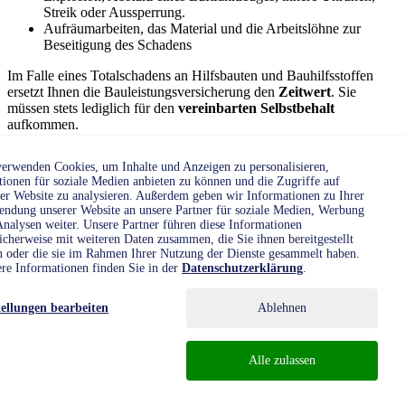
Streik oder Aussperrung.
Aufräumarbeiten, das Material und die Arbeitslöhne zur
Beseitigung des Schadens
Im Falle eines Totalschadens an Hilfsbauten und Bauhilfsstoffen
ersetzt Ihnen die Bauleistungsversicherung den
Zeitwert
. Sie
müssen stets lediglich für den
vereinbarten Selbstbehalt
aufkommen.
Versichert ist in der Bauleistungsversicherung das im
Versicherungsschein bezeichnete Bauvorhaben während des
erwenden Cookies, um Inhalte und Anzeigen zu personalisieren,
Herstellungszeitraums
(
vgl. BGH, Urteil vom 27.06.1979 – IV ZR
ionen für soziale Medien anbieten zu können und die Zugriffe auf
174/77, BGHZ 75, 50, 55
)
.
er Website zu analysieren. Außerdem geben wir Informationen zu Ihrer
ndung unserer Website an unsere Partner für soziale Medien, Werbung
nalysen weiter. Unsere Partner führen diese Informationen
mehr Informationen
icherweise mit weiteren Daten zusammen, die Sie ihnen bereitgestellt
n oder die sie im Rahmen Ihrer Nutzung der Dienste gesammelt haben.
re Informationen finden Sie in der
Datenschutzerklärung
.
Kontakt
Die Bauleistungsversicherung im Test
tellungen bearbeiten
Ablehnen
Im Gegensatz zu
Vergleichsportalen
Alle zulassen
führen wir unseren
Vergleich ab einer