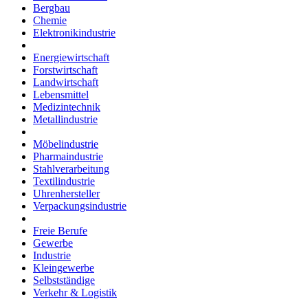
Bergbau
Chemie
Elektronikindustrie
Energiewirtschaft
Forstwirtschaft
Landwirtschaft
Lebensmittel
Medizintechnik
Metallindustrie
Möbelindustrie
Pharmaindustrie
Stahlverarbeitung
Textilindustrie
Uhrenhersteller
Verpackungsindustrie
Freie Berufe
Gewerbe
Industrie
Kleingewerbe
Selbstständige
Verkehr & Logistik