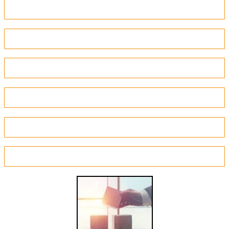
Riester-Rente
Rürup-Rente
Minijobrente
Fonds
Rentenversicherung
Einmalanlage