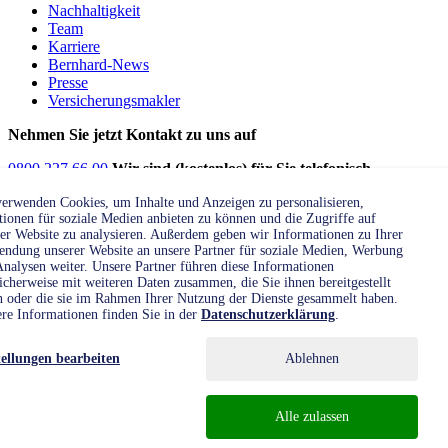
Nachhaltigkeit
Team
Karriere
Bernhard-News
Presse
Versicherungsmakler
Nehmen Sie jetzt Kontakt zu uns auf
0800 227 66 00
Wir sind (kostenlos) für Sie telefonisch
erreichbar:
erwenden Cookies, um Inhalte und Anzeigen zu personalisieren,
Montag bis Donnerstag:
8:00 - 16:00 Uhr
ionen für soziale Medien anbieten zu können und die Zugriffe auf
Freitag:
8:00 - 15:00 Uhr
er Website zu analysieren. Außerdem geben wir Informationen zu Ihrer
ndung unserer Website an unsere Partner für soziale Medien, Werbung
Unsere Fachabteilung kümmert sich gerne persönlich um Ihr
nalysen weiter. Unsere Partner führen diese Informationen
icherweise mit weiteren Daten zusammen, die Sie ihnen bereitgestellt
Anliegen
n oder die sie im Rahmen Ihrer Nutzung der Dienste gesammelt haben.
jetzt anrufen
re Informationen finden Sie in der
Datenschutzerklärung
.
Kontakt
Weitere Kontaktmöglichkeiten
tellungen bearbeiten
Ablehnen
Gerne beantworten wir Ihre Fragen auch schriftlich
E-Mail
Alle zulassen
Gerade keine Zeit? Vereinbaren Sie einen Rückruf
Rückruf