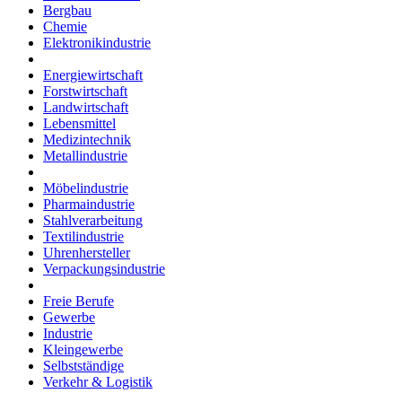
Bergbau
Chemie
Elektronikindustrie
Energiewirtschaft
Forstwirtschaft
Landwirtschaft
Lebensmittel
Medizintechnik
Metallindustrie
Möbelindustrie
Pharmaindustrie
Stahlverarbeitung
Textilindustrie
Uhrenhersteller
Verpackungsindustrie
Freie Berufe
Gewerbe
Industrie
Kleingewerbe
Selbstständige
Verkehr & Logistik