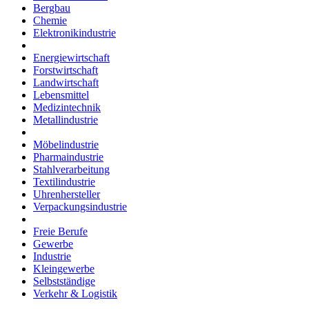
Bergbau
Chemie
Elektronikindustrie
Energiewirtschaft
Forstwirtschaft
Landwirtschaft
Lebensmittel
Medizintechnik
Metallindustrie
Möbelindustrie
Pharmaindustrie
Stahlverarbeitung
Textilindustrie
Uhrenhersteller
Verpackungsindustrie
Freie Berufe
Gewerbe
Industrie
Kleingewerbe
Selbstständige
Verkehr & Logistik