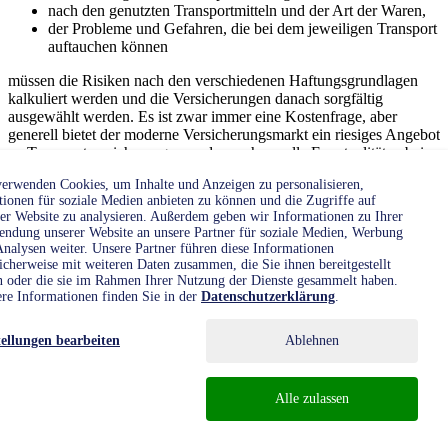
nach den genutzten Transportmitteln und der Art der Waren,
der Probleme und Gefahren, die bei dem jeweiligen Transport
auftauchen können
müssen die Risiken nach den verschiedenen Haftungsgrundlagen
kalkuliert
werden und die Versicherungen danach sorgfältig
ausgewählt werden. Es ist zwar immer eine Kostenfrage, aber
generell bietet der moderne Versicherungsmarkt ein riesiges Angebot
an Transportversicherungen, sodass nahezu alle Eventualitäten bei
einem Transport abgedeckt und versichert werden können. Aus
erwenden Cookies, um Inhalte und Anzeigen zu personalisieren,
diesem Grund ist es zu empfehlen, hier einen Experten zurate zu
ionen für soziale Medien anbieten zu können und die Zugriffe auf
ziehen.
er Website zu analysieren. Außerdem geben wir Informationen zu Ihrer
ndung unserer Website an unsere Partner für soziale Medien, Werbung
Der Versicherer für den Transport gehören zu den Risikoträgern der
nalysen weiter. Unsere Partner führen diese Informationen
Gefahrengemeinschaft Transport und Güterverkehr.
Sie
icherweise mit weiteren Daten zusammen, die Sie ihnen bereitgestellt
kumulieren ein mögliches Risiko und die Unwägbarkeiten der
n oder die sie im Rahmen Ihrer Nutzung der Dienste gesammelt haben.
Gefahren, die bei einem Transport passieren können und legen es
re Informationen finden Sie in der
Datenschutzerklärung
.
Kontakt
für den Versicherungsnehmer in eine fassbare Summe um – das sind
also die Kosten. Grundsätzlich zählen die Transportversicherungen
tellungen bearbeiten
Ablehnen
zu den ältesten Versicherungen, die es überhaupt gibt. Bereits im
Mittelalter gab es beispielsweise eine Seeversicherung.
Alle zulassen
In den
DTV Güterversicherungsbedingungen der GDV von 2011
und den
DTV-ADS von 2009
sind die allgemeinen
Versicherungsbedingungen festgeschrieben. Die DTV-VHV wird