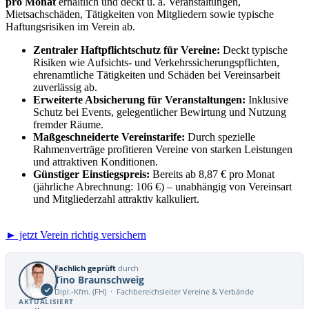
pro Monat
erhältlich und deckt u. a. Veranstaltungen,
Mietsachschäden, Tätigkeiten von Mitgliedern sowie typische
Haftungsrisiken im Verein ab.
Zentraler Haftpflichtschutz für Vereine:
Deckt typische
Risiken wie Aufsichts- und Verkehrssicherungspflichten,
ehrenamtliche Tätigkeiten und Schäden bei Vereinsarbeit
zuverlässig ab.
Erweiterte Absicherung für Veranstaltungen:
Inklusive
Schutz bei Events, gelegentlicher Bewirtung und Nutzung
fremder Räume.
Maßgeschneiderte Vereinstarife:
Durch spezielle
Rahmenverträge profitieren Vereine von starken Leistungen
und attraktiven Konditionen.
Günstiger Einstiegspreis:
Bereits ab 8,87 € pro Monat
(jährliche Abrechnung: 106 €) – unabhängig von Vereinsart
und Mitgliederzahl attraktiv kalkuliert.
► jetzt Verein richtig versichern
Fachlich geprüft
durch
Tino Braunschweig
Dipl.-Kfm. (FH) · Fachbereichsleiter Vereine & Verbände
AKTUALISIERT