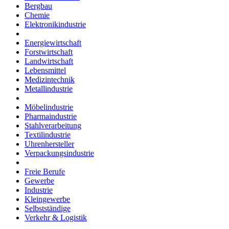
Bergbau
Chemie
Elektronikindustrie
Energiewirtschaft
Forstwirtschaft
Landwirtschaft
Lebensmittel
Medizintechnik
Metallindustrie
Möbelindustrie
Pharmaindustrie
Stahlverarbeitung
Textilindustrie
Uhrenhersteller
Verpackungsindustrie
Freie Berufe
Gewerbe
Industrie
Kleingewerbe
Selbstständige
Verkehr & Logistik