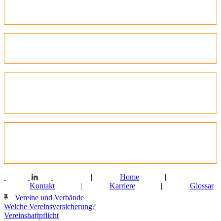
Sind echte Vermögensschäden in der
Stiftungshaftpflichtversicherung abgesichert?
Hafte ich als Mitglied eines Organs mit meinem
Privatvermögen?
Ist Vorsatz in der
Vermögensschadenhaftpflicht- und D&O-
Versicherung mitversichert?
Brauche ich beide Versicherungen?
Vermögensschadenhaftpflicht- und D&O-
Versicherung?
|
Home
|
Kontakt
|
Karriere
|
Glossar
Vereine und Verbände
Welche Vereinsversicherung?
Vereinshaftpflicht