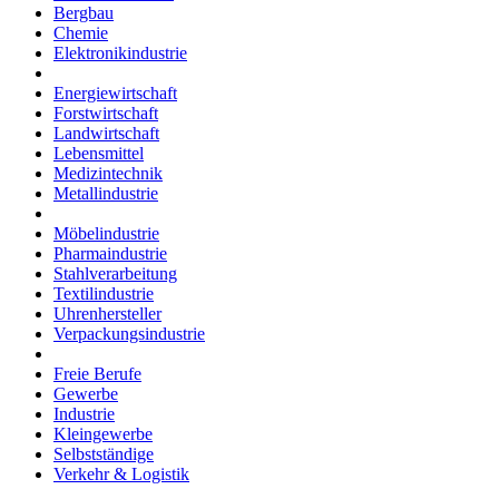
Bergbau
Chemie
Elektronikindustrie
Energiewirtschaft
Forstwirtschaft
Landwirtschaft
Lebensmittel
Medizintechnik
Metallindustrie
Möbelindustrie
Pharmaindustrie
Stahlverarbeitung
Textilindustrie
Uhrenhersteller
Verpackungsindustrie
Freie Berufe
Gewerbe
Industrie
Kleingewerbe
Selbstständige
Verkehr & Logistik