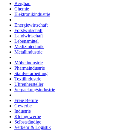
Bergbau
Chemie
Elektronikindustrie
Energiewirtschaft
Forstwirtschaft
Landwirtschaft
Lebensmittel
Medizintechnik
Metallindustrie
Möbelindustrie
Pharmaindustrie
Stahlverarbeitung
Textilindustrie
Uhrenhersteller
Verpackungsindustrie
Freie Berufe
Gewerbe
Industrie
Kleingewerbe
Selbstständige
Verkehr & Logistik