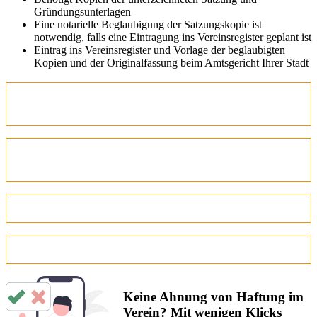
Gründungsunterlagen
Eine notarielle Beglaubigung der Satzungskopie ist
notwendig, falls eine Eintragung ins Vereinsregister geplant ist
Eintrag ins Vereinsregister und Vorlage der beglaubigten
Kopien und der Originalfassung beim Amtsgericht Ihrer Stadt
Wie alt muss man sein, um einen Dartverein zu
gründen?
Wie schnell kann man einen Dartverein
gründen?
Wo muss man einen Dartverein anmelden?
Ist ein Dartverein gemeinnützig?
Keine Ahnung von Haftung im
Verein? Mit wenigen Klicks