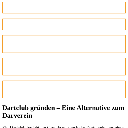
Satzung im Dartverein
Gründungsprotokoll im Dartverein
Schritt 3: Eintragung des Dartvereins im
Vereinsregister
Schritt 4: Anmeldung der Gemeinnützigkeit
beim Finanzamt
Schritt 5: Eröffnung eines Geschäftskontos für
den Dartverein
Dartclub gründen – Eine Alternative zum
Darverein
Ein Dartclub besteht, im Grunde wie auch der Dartverein, aus einer