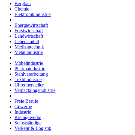
Bergbau
Chemie
Elektronikindustrie
Energiewirtschaft
Forstwirtschaft
Landwirtschaft
Lebensmittel
Medizintechnik
Metallindustrie
Möbelindustrie
Pharmaindustrie
Stahlverarbeitung
Textilindustrie
Uhrenhersteller
Verpackungsindustrie
Freie Berufe
Gewerbe
Industrie
Kleingewerbe
Selbstständige
Verkehr & Logistik